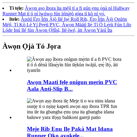
Ti tẹlẹ:
Àwọn aṣọ ìbora ìta méjì tí a fi gún ẹnu ọ̀nà ní Hallway
Runner Mat tí ó ní ìwúwo fún ìrìnàjò gíga tí kò ní yọ́.
Itele:
Àpótí Ẹ̀rọ Ìrìn Àjò Ilé Iṣẹ́ Roll Rib, Ẹ̀rọ Ìrìn Àjò Onírin
Méjì, Tí Kò Lè Yí Pẹ́ẹ̀tì PVC, Àwọn Máátì Ilẹ̀ Tí Ó Lẹ́rù Fún Lílo
Lóde Inú Ilé fún Àwọn Ọ́fíìsì, Ilé-ìwé, àti Àwọn Yàrá Ìta
Àwọn Ọjà Tó Jọra
Awọn Maati fẹlẹ onigun mẹrin PVC
Aala Anti-Slip B...
Meje Rib Ẹnu Ilẹ Pakà Mat Idana
Runner Ọkọ ayọkẹlẹ...