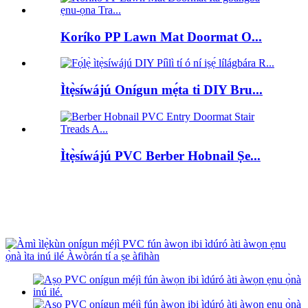
Koríko PP Lawn Mat Doormat O...
Ìtẹ̀síwájú Onígun mẹ́ta ti DIY Bru...
Ìtẹ̀síwájú PVC Berber Hobnail Ṣe...