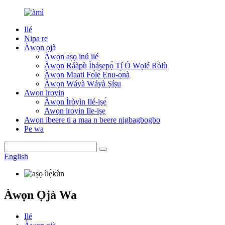
Ilé
Nipa re
Àwọn ọjà
Àwọn aṣọ inú ilé
Àwọn Ráàpù Ìbáṣepọ̀ Tí Ó Wọlé Rólù
Àwọn Maati Fọ́lẹ̀ Ẹnu-ọ̀nà
Àwọn Wáyà Wáyà Ṣíṣu
Awọn iroyin
Àwọn Ìròyìn Ilé-iṣẹ́
Awọn iroyin Ile-iṣẹ
Awọn ibeere ti a maa n beere nigbagbogbo
Pe wa
English
Àwọn Ọjà Wa
Ilé