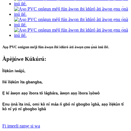
Aṣọ PVC onígun méjì fún àwọn ibi ìdúró àti àwọn ẹnu ọ̀nà inú ilé.
Àpèjúwe Kúkúrú:
Ìlẹ̀kùn iwájú,
Ilé ìlẹ̀kùn ìta gbangba,
Ẹ kí àwọn aṣọ ìbora tó lágbára, àwọn aṣọ ìbora ìṣòwò
Ẹnu ọ̀nà ìta inú, omi kò ní máa ń gbó ní gbogbo ìgbà, aṣọ ìlẹ̀kùn tí
kò ní yọ́ ní gbogbo ìgbà
Fi imeeli ranṣẹ si wa