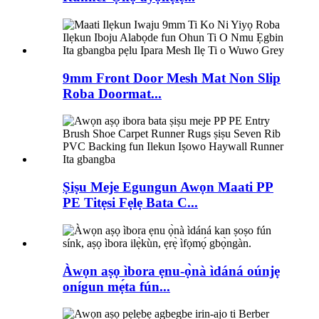
9mm Front Door Mesh Mat Non Slip
Roba Doormat...
Ṣiṣu Meje Egungun Awọn Maati PP
PE Titẹsi Fẹlẹ Bata C...
Àwọn aṣọ ìbora ẹnu-ọ̀nà ìdáná oúnjẹ
onígun mẹ́ta fún...