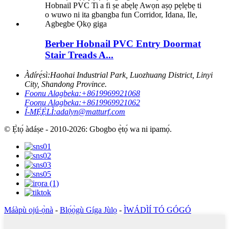
Berber Hobnail PVC Entry Doormat
Stair Treads A...
Àdírẹ́sì:
Haohai Industrial Park, Luozhuang District, Linyi
City, Shandong Province.
Foonu Alagbeka:
+8619969921068
Foonu Alagbeka:
+8619969921062
Í-MẸ́Ẹ̀LÌ:
adalyn@matturf.com
© Ẹ̀tọ́ àdáṣe - 2010-2026: Gbogbo ẹ̀tọ́ wa ni ipamọ́.
Máàpù ojú-ọ̀nà
-
Blọ́ọ̀gù Gíga Jùlọ
-
ÌWÁDÌÍ TÓ GÓGÓ