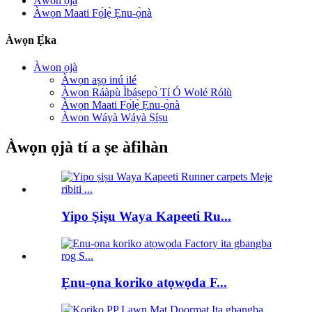
Àwọn ọjà
Àwọn Maati Fọ́lẹ̀ Ẹnu-ọ̀nà
Àwọn Ẹ̀ka
Àwọn ọjà
Àwọn aṣọ inú ilé
Àwọn Ráàpù Ìbáṣepọ̀ Tí Ó Wọlé Rólù
Àwọn Maati Fọ́lẹ̀ Ẹnu-ọ̀nà
Àwọn Wáyà Wáyà Ṣíṣu
Àwọn ọjà tí a ṣe àfihàn
Yipo Ṣiṣu Waya Kapeeti Ru...
Ẹnu-ọna koriko atọwọda F...