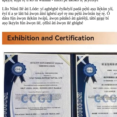
Lílo Nínú Ilé àti Lóde: yí agbègbè èyíkéyìí padà pẹ̀lú aṣọ ìlẹ̀kùn yìí,
èyí tí a ṣe láti bá àwọn àìní ìgbésí ayé rẹ mu pẹ̀lú àwòrán iṣẹ́ rẹ̀. Ó
dára fún àwọn ilẹ̀kùn iwájú, àwọn pátákó àti gáréèjì, tàbí gẹ́gẹ́ bí
aṣọ ìkẹ́yìn fún àwọn ilé, ọ́fíìsì àti àwọn ilé gbígbé