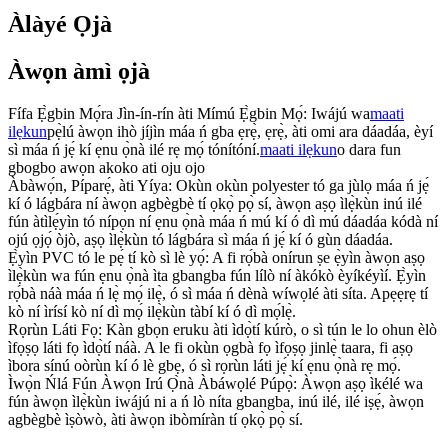
Àlàyé Ọjà
Àwọn àmì ọjà
Fífa Ẹ̀gbin Mọ́ra Jìn-ín-rín àti Mímú Ẹ̀gbin Mọ́: Iwájú wa
maati
ilẹkun
pẹ̀lú àwọn ihò jíjìn máa ń gba ẹrẹ̀, ẹrẹ̀, àti omi ara dáadáa, èyí
sì máa ń jẹ́ kí ẹnu ọ̀nà ilé rẹ mọ́ tónítóní.
maati ilẹkun
o dara fun
gbogbo awọn akoko ati oju ojo
Àbàwọ́n, Píparẹ́, àti Yíya: Okùn okùn polyester tó ga jùlọ máa ń jẹ́
kí ó lágbára ní àwọn agbègbè tí ọkọ̀ pọ̀ sí, àwọn aṣọ ìlẹ̀kùn inú ilé
fún àtìlẹ́yìn tó nípọn ní ẹnu ọ̀nà máa ń mú kí ó dì mú dáadáa kódà ní
ojú ọjọ́ òjò, aṣọ ìlẹ̀kùn tó lágbára sì máa ń jẹ́ kí ó gùn dáadáa.
Ẹ̀yìn PVC tó le pẹ́ tí kò sì lè yọ́: A fi rọ́bà onírun ṣe ẹ̀yìn àwọn aṣọ
ìlẹ̀kùn wa fún ẹnu ọ̀nà ìta gbangba fún lílò ní àkókò èyíkéyìí. Ẹ̀yìn
rọ́bà náà máa ń lẹ̀ mọ́ ilẹ̀, ó sì máa ń dènà wíwọlé àti síta. Apẹẹrẹ tí
kò ní ìrísí kò ní dì mọ́ ilẹ̀kùn tàbí kí ó dì mọ́lẹ̀.
Rọrùn Láti Fọ: Kàn gbọn eruku àti ìdọ̀tí kúrò, o sì tún le lo ohun èlò
ìfọṣọ láti fọ ìdọ̀tí náà. A le fi okùn ọgbà fọ ìfọṣọ jinlẹ̀ taara, fi aṣọ
ìbora sínú oòrùn kí ó lè gbẹ, ó sì rọrùn láti jẹ́ kí ẹnu ọ̀nà rẹ mọ́.
Ìwọ̀n Ńlá Fún Àwọn Irú Ọ̀nà Àbáwọlé Púpọ̀: Àwọn aṣọ ìkélé wa
fún àwọn ìlẹ̀kùn iwájú ni a ń lò níta gbangba, inú ilé, ilé iṣẹ́, àwọn
agbègbè ìṣòwò, àti àwọn ibòmíràn tí ọkọ̀ pọ̀ sí.