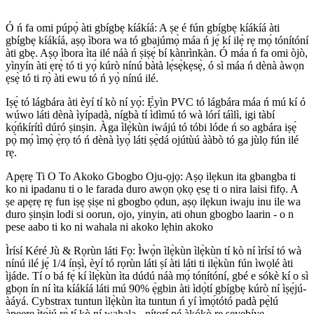
Ó ń fa omi púpọ̀ àti gbígbẹ kíákíá: A ṣe é fún gbígbẹ kíákíá àti
gbígbẹ kíákíá, aṣọ ìbora wa tó gbajúmọ̀ máa ń jẹ́ kí ilẹ̀ rẹ mọ́ tónítóní
àti gbẹ. Aṣọ ìbora ìta ilé náà ń ṣiṣẹ́ bí kànrìnkàn. Ó máa ń fa omi òjò,
yìnyín àti ẹrẹ̀ tó ti yọ́ kúrò nínú bàtà lẹ́sẹ̀kẹsẹ̀, ó sì máa ń dènà àwọn
ẹsẹ̀ tó ti rọ̀ àti ewu tó ń yọ̀ nínú ilé.
Iṣẹ́ tó lágbára àti èyí tí kò ní yọ́: Ẹ̀yìn PVC tó lágbára máa ń mú kí ó
wúwo láti dènà ìyípadà, nígbà tí ìdìmú tó wà lórí táìlì, igi tàbí
kọ́ńkírítì dúró ṣinṣin. Àga ìlẹ̀kùn iwájú tó tóbi lóde ń so agbára iṣẹ́
pọ̀ mọ́ ìmọ̀ ẹ̀rọ tó ń dènà ìyọ́ láti ṣẹ̀dá ojútùú ààbò tó ga jùlọ fún ilé
rẹ.
Apẹrẹ Ti O To Akoko Gbogbo Oju-ọjọ: Aṣọ ilẹkun ita gbangba ti
ko ni ipadanu ti o le farada duro awọn ọkọ ẹsẹ ti o nira laisi fifọ. A
ṣe apẹrẹ rẹ fun iṣẹ ṣiṣe ni gbogbo ọdun, aṣọ ilẹkun iwaju inu ile wa
duro ṣinṣin lodi si oorun, ojo, yinyin, ati ohun gbogbo laarin - o n
pese aabo ti ko ni wahala ni akoko lẹhin akoko
Ìrísí Kéré Jù & Rọrùn láti Fọ: Ìwọ̀n ìlẹ̀kùn ìlẹ̀kùn tí kò ní ìrísí tó wà
nínú ilé jẹ́ 1/4 ínṣì, èyí tó rọrùn láti ṣí àti láti ti ilẹ̀kùn fún ìwọlé àti
ìjáde. Tí o bá fẹ́ kí ìlẹ̀kùn ìta dúdú náà mọ́ tónítóní, gbé e sókè kí o sì
gbọn ín ní ìta kíákíá láti mú 90% ẹ̀gbin àti ìdọ̀tí gbígbẹ kúrò ní ìṣẹ́jú-
àáyá. Cybstrax tuntun ìlẹ̀kùn ìta tuntun ń yí ìmọ́tótó padà pẹ̀lú
àpẹẹrẹ ìtọ́jú rẹ̀ tí kò ní wahala - nítorí pé àkókò rẹ ṣeyebíye