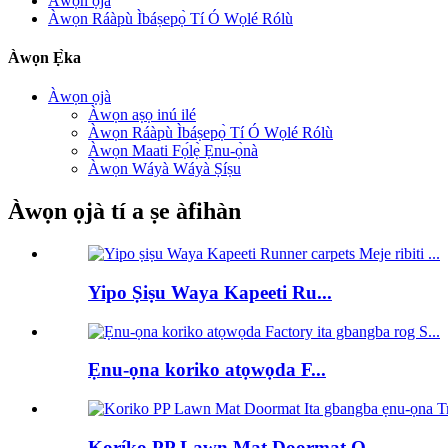
Àwọn ọjà
Àwọn Ráàpù Ìbáṣepọ̀ Tí Ó Wọlé Rólù
Àwọn Ẹ̀ka
Àwọn ọjà
Àwọn aṣọ inú ilé
Àwọn Ráàpù Ìbáṣepọ̀ Tí Ó Wọlé Rólù
Àwọn Maati Fọ́lẹ̀ Ẹnu-ọ̀nà
Àwọn Wáyà Wáyà Ṣíṣu
Àwọn ọjà tí a ṣe àfihàn
Yipo Ṣiṣu Waya Kapeeti Ru...
Ẹnu-ọna koriko atọwọda F...
Koríko PP Lawn Mat Doormat O...