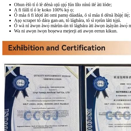
Ohun èlò tí ó lè dènà ojú ọjọ́ fún lílo nínú ilé àti lóde;
A fi fáìlì tí ó le koko 100% kọ́ ọ;
Ó máa ń fi ìdọ̀tí àti omi pamọ́ dáadáa, ó sì máa ń dènà ìbàjẹ́ ilẹ̀;
Aṣọ scraper tó dára gan-an, tó lágbára, tó sì rọrùn láti tọ́jú.
Ó wà ní àwọn àwọ̀ márùn-ún tó lágbára àti àwọn àṣàyàn àwọ̀ m
Wa ni awọn iwọn boṣewa mejeeji ati awọn eerun kikun.