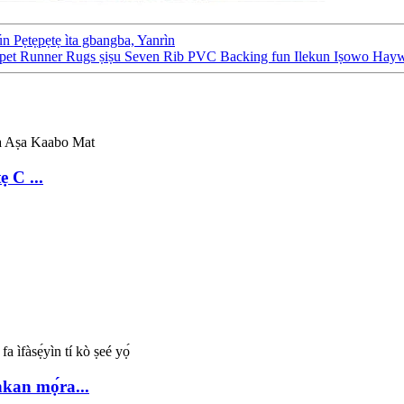
ún Pẹtẹpẹtẹ ìta gbangba, Yanrìn
rpet Runner Rugs ṣiṣu Seven Rib PVC Backing fun Ilekun Iṣowo Hayw
 C ...
ǹkan mọ́ra...