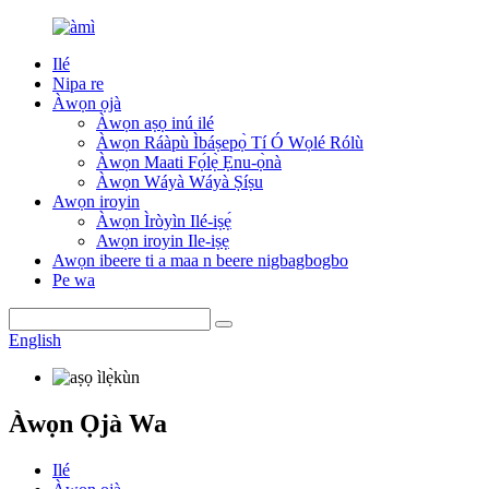
Ilé
Nipa re
Àwọn ọjà
Àwọn aṣọ inú ilé
Àwọn Ráàpù Ìbáṣepọ̀ Tí Ó Wọlé Rólù
Àwọn Maati Fọ́lẹ̀ Ẹnu-ọ̀nà
Àwọn Wáyà Wáyà Ṣíṣu
Awọn iroyin
Àwọn Ìròyìn Ilé-iṣẹ́
Awọn iroyin Ile-iṣẹ
Awọn ibeere ti a maa n beere nigbagbogbo
Pe wa
English
Àwọn Ọjà Wa
Ilé