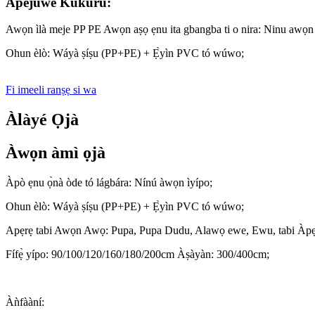
Àpèjúwe Kúkúrú:
Awọn ìlà meje PP PE Awọn aṣọ ẹnu ita gbangba ti o nira: Ninu awọn
Ohun èlò: Wáyà ṣíṣu (PP+PE) + Ẹ̀yìn PVC tó wúwo;
Fi imeeli ranṣẹ si wa
Àlàyé Ọjà
Àwọn àmì ọjà
Àpò ẹnu ọ̀nà òde tó lágbára: Nínú àwọn ìyípo;
Ohun èlò: Wáyà ṣíṣu (PP+PE) + Ẹ̀yìn PVC tó wúwo;
Apẹrẹ tabi Awọn Awọ: Pupa, Pupa Dudu, Alawọ ewe, Ewu, tabi Àpẹẹ
Fífẹ̀ yípo: 90/100/120/160/180/200cm Àṣàyàn: 300/400cm;
Àǹfààní: