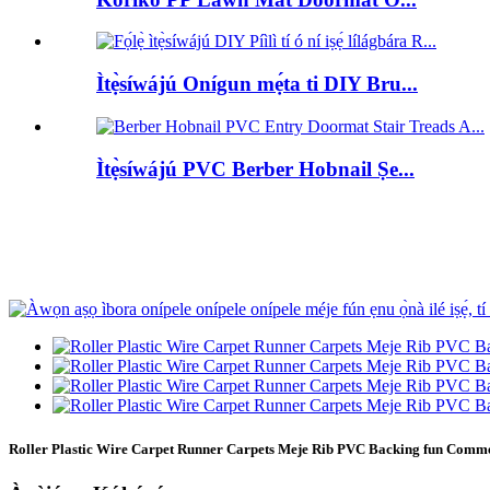
Ìtẹ̀síwájú Onígun mẹ́ta ti DIY Bru...
Ìtẹ̀síwájú PVC Berber Hobnail Ṣe...
Roller Plastic Wire Carpet Runner Carpets Meje Rib PVC Backing fun Comm