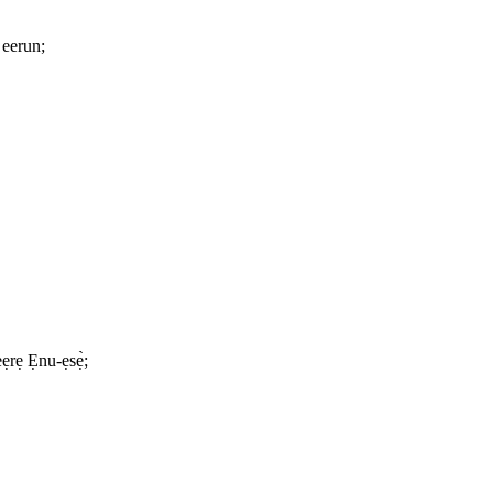
 eerun;
rẹ Ẹnu-ẹsẹ̀;