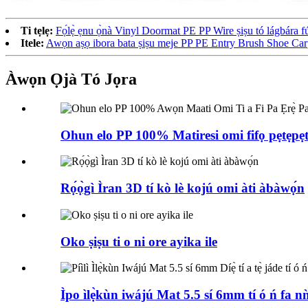
Ti tẹlẹ:
Fọ́lẹ̀ ẹnu ọ̀nà Vinyl Doormat PE PP Wire ṣiṣu tó lágbára f
Itele:
Awọn aṣọ ibora bata ṣiṣu meje PP PE Entry Brush Shoe Ca
Àwọn Ọjà Tó Jọra
Ohun elo PP 100% Matiresi omi fifọ pẹtẹpẹtẹ
Rọ́ọ̀gì Ìran 3D tí kò lè kojú omi àti àbàwọ́n
Oko ṣiṣu ti o ni ore ayika ile
Ìpo ìlẹ̀kùn iwájú Mat 5.5 sí 6mm tí ó ń fa n