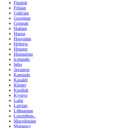
Finnish
Frisian
Galician
Georgian
Gujarati
Haitian
Hausa
Hawaiian
Hebrew
Hmong
Hungarian
Icelandic
Igbo
Javanese
Kannada
Kazakh
Khmer
Kurdish
Kyrgyz
Latin
Latvian
Lithuanian
Luxembou..
Macedonian
Malagasy