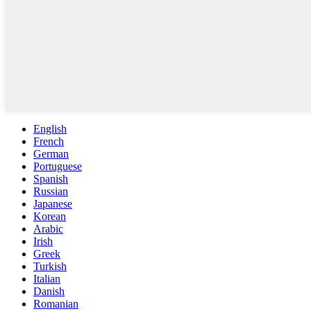
English
French
German
Portuguese
Spanish
Russian
Japanese
Korean
Arabic
Irish
Greek
Turkish
Italian
Danish
Romanian