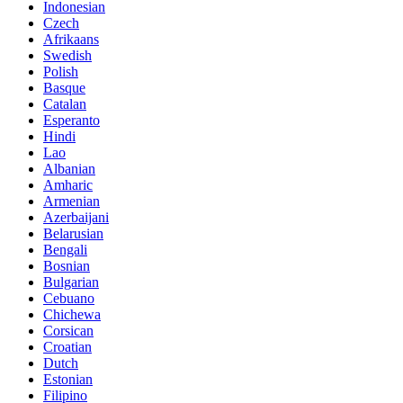
Indonesian
Czech
Afrikaans
Swedish
Polish
Basque
Catalan
Esperanto
Hindi
Lao
Albanian
Amharic
Armenian
Azerbaijani
Belarusian
Bengali
Bosnian
Bulgarian
Cebuano
Chichewa
Corsican
Croatian
Dutch
Estonian
Filipino