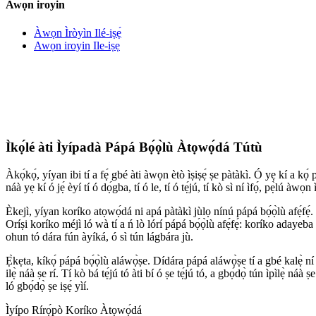
Awọn iroyin
Àwọn Ìròyìn Ilé-iṣẹ́
Awọn iroyin Ile-iṣẹ
Ìkọ́lé àti Ìyípadà Pápá Bọ́ọ̀lù Àtọwọ́dá Tútù
Àkọ́kọ́, yíyan ibi tí a fẹ́ gbé àti àwọn ètò ìṣiṣẹ́ ṣe pàtàkì. Ó yẹ kí a kọ́ pápá
náà yẹ kí ó jẹ́ èyí tí ó dọ́gba, tí ó le, tí ó tẹ́jú, tí kò sì ní ìfọ́, pẹ̀lú àwọn 
Èkejì, yíyan koríko atọwọ́dá ni apá pàtàkì jùlọ nínú pápá bọ́ọ̀lù afẹ́fẹ́.
Oríṣi koríko méjì ló wà tí a ń lò lórí pápá bọ́ọ̀lù afẹ́fẹ́: koríko adayeba
ohun tó dára fún àyíká, ó sì tún lágbára jù.
Ẹ̀kẹta, kíkọ́ pápá bọ́ọ̀lù aláwọ̀ṣe. Dídára pápá aláwọ̀ṣe tí a gbé kalẹ̀ ní i
ilẹ̀ náà ṣe rí. Tí kò bá tẹ́jú tó àti bí ó ṣe tẹ́jú tó, a gbọ́dọ̀ tún ìpìlẹ̀ náà
ló gbọ́dọ̀ ṣe iṣẹ́ yìí.
Ìyípo Rírọ́pò Koríko Àtọwọ́dá