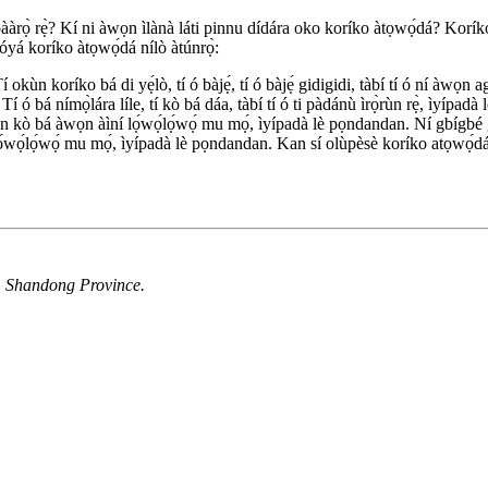
 pààrọ̀ rẹ̀? Kí ni àwọn ìlànà láti pinnu dídára oko koríko àtọwọ́dá? Koríko 
bóyá koríko àtọwọ́dá nílò àtúnrọ̀:
 Tí okùn koríko bá di yẹ́lò, tí ó bàjẹ́, tí ó bàjẹ́ gidigidi, tàbí tí ó ní àwọn
ó. Tí ó bá nímọ̀lára líle, tí kò bá dáa, tàbí tí ó ti pàdánù ìrọ̀rùn rẹ̀, ìy
ko kan kò bá àwọn àìní lọ́wọ́lọ́wọ́ mu mọ́, ìyípadà lè pọndandan. Ní gbígb
ọ́wọ́lọ́wọ́ mu mọ́, ìyípadà lè pọndandan. Kan sí olùpèsè koríko atọwọ́dá tàbí
y, Shandong Province.