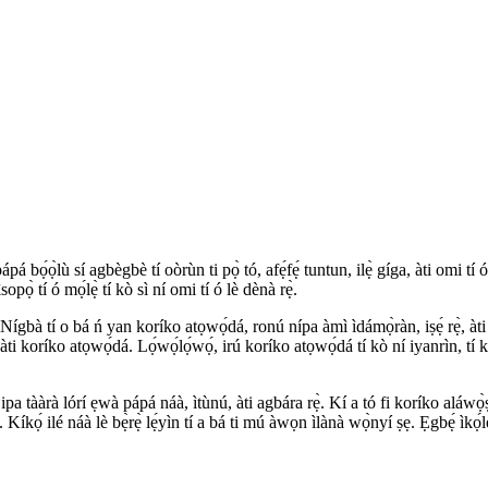
 bọ́ọ̀lù sí agbègbè tí oòrùn ti pọ̀ tó, afẹ́fẹ́ tuntun, ilẹ̀ gíga, àti omi tí ó dár
ìsopọ̀ tí ó mọ́lẹ̀ tí kò sì ní omi tí ó lè dènà rẹ̀.
 Nígbà tí o bá ń yan koríko atọwọ́dá, ronú nípa àmì ìdámọ̀ràn, iṣẹ́ rẹ̀, àti
 àti koríko atọwọ́dá. Lọ́wọ́lọ́wọ́, irú koríko atọwọ́dá tí kò ní iyanrìn, tí k
pa tààrà lórí ẹwà pápá náà, ìtùnú, àti agbára rẹ̀. Kí a tó fi koríko aláwọ̀ṣe 
 ṣe. Kíkọ́ ilé náà lè bẹ̀rẹ̀ lẹ́yìn tí a bá ti mú àwọn ìlànà wọ̀nyí ṣẹ. Ẹgbẹ́ ìkọ́