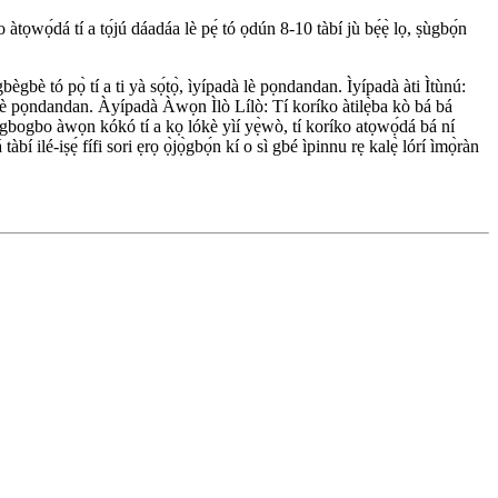
àtọwọ́dá tí a tọ́jú dáadáa lè pẹ́ tó ọdún 8-10 tàbí jù bẹ́ẹ̀ lọ, ṣùgbọ́n
 agbègbè tó pọ̀ tí a ti yà sọ́tọ̀, ìyípadà lè pọndandan. Ìyípadà àti Ìtùnú:
ípadà lè pọndandan. Àyípadà Àwọn Ìlò Lílò: Tí koríko àtilẹ̀ba kò bá bá
é gbogbo àwọn kókó tí a kọ lókè yìí yẹ̀wò, tí koríko atọwọ́dá bá ní
 ilé-iṣẹ́ fífi sori ẹrọ ọ̀jọ̀gbọ́n kí o sì gbé ìpinnu rẹ kalẹ̀ lórí ìmọ̀ràn