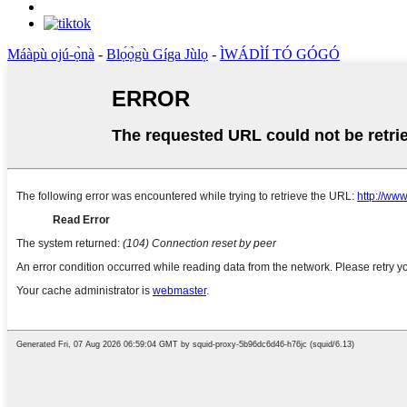
Máàpù ojú-ọ̀nà
-
Blọ́ọ̀gù Gíga Jùlọ
-
ÌWÁDÌÍ TÓ GÓGÓ