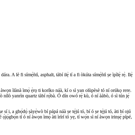
a. A lè fi símẹ́ǹtì, asphalt, tàbí ilẹ̀ tí a fi òkúta símẹ́ǹtì ṣe ìpìlẹ̀ rẹ̀. Ilẹ̀
 àwọn ìlànà ìmọ̀ ẹ̀rọ ti koríko náà, kí o sì yan olùpèsè tó ní orúkọ rere.
ò nílò yanrìn quartz tàbí rọ́bà. Ó dín owó rẹ̀ kù, ó ní ààbò, ó sì tún jẹ́
sí i, a gbọ́dọ̀ ṣàyẹ̀wò bí pápá náà ṣe tẹ́jú tó, bí ó ṣe tẹ́jú tó, àti bí ojú
lé ọ̀jọ̀gbọ́n tí ó ní àwọn ìmọ̀ àti ìrírí tó yẹ, tí wọ́n sì ní àwọn irinṣẹ́ pípé,