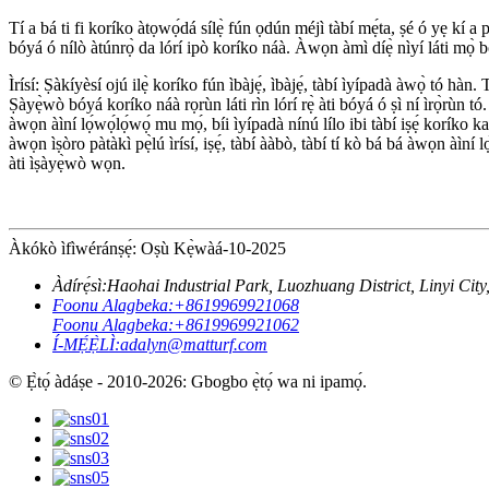
Tí a bá ti fi koríko àtọwọ́dá sílẹ̀ fún ọdún méjì tàbí mẹ́ta, ṣé ó yẹ kí a
bóyá ó nílò àtúnrọ̀ da lórí ipò koríko náà. Àwọn àmì díẹ̀ nìyí láti mọ̀ 
Ìrísí: Ṣàkíyèsí ojú ilẹ̀ koríko fún ìbàjẹ́, ìbàjẹ́, tàbí ìyípadà àwọ̀ tó hàn.
Ṣàyẹ̀wò bóyá koríko náà rọrùn láti rìn lórí rẹ̀ àti bóyá ó ṣì ní ìrọ̀rùn t
àwọn àìní lọ́wọ́lọ́wọ́ mu mọ́, bíi ìyípadà nínú lílo ibi tàbí iṣẹ́ korí
àwọn ìṣòro pàtàkì pẹ̀lú ìrísí, iṣẹ́, tàbí ààbò, tàbí tí kò bá bá àwọn àìní l
àti ìṣàyẹ̀wò wọn.
Àkókò ìfìwéránṣẹ́: Oṣù Kẹ̀wàá-10-2025
Àdírẹ́sì:
Haohai Industrial Park, Luozhuang District, Linyi Cit
Foonu Alagbeka:
+8619969921068
Foonu Alagbeka:
+8619969921062
Í-MẸ́Ẹ̀LÌ:
adalyn@matturf.com
© Ẹ̀tọ́ àdáṣe - 2010-2026: Gbogbo ẹ̀tọ́ wa ni ipamọ́.