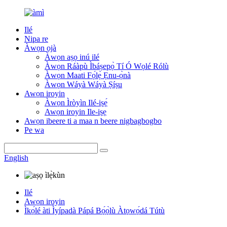
Ilé
Nipa re
Àwọn ọjà
Àwọn aṣọ inú ilé
Àwọn Ráàpù Ìbáṣepọ̀ Tí Ó Wọlé Rólù
Àwọn Maati Fọ́lẹ̀ Ẹnu-ọ̀nà
Àwọn Wáyà Wáyà Ṣíṣu
Awọn iroyin
Àwọn Ìròyìn Ilé-iṣẹ́
Awọn iroyin Ile-iṣẹ
Awọn ibeere ti a maa n beere nigbagbogbo
Pe wa
English
Ilé
Awọn iroyin
Ìkọ́lé àti Ìyípadà Pápá Bọ́ọ̀lù Àtọwọ́dá Tútù